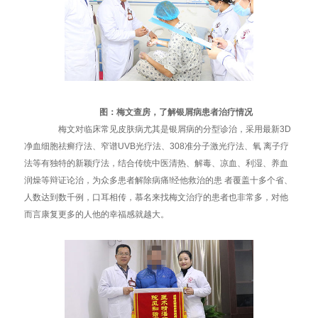
图：梅文查房，了解银屑病患者治疗情况
梅文对临床常见皮肤病尤其是银屑病的分型诊治，采用最新3D
净血细胞祛癣疗法、窄谱UVB光疗法、308准分子激光疗法、氧 离子疗
法等有独特的新颖疗法，结合传统中医清热、解毒、凉血、利湿、养血
润燥等辩证论治，为众多患者解除病痛!经他救治的患 者覆盖十多个省、
人数达到数千例，口耳相传，慕名来找梅文治疗的患者也非常多，对他
而言康复更多的人他的幸福感就越大。