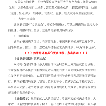
银屑病初期症状，开始为粟粒大至黄豆大的红色点疹，随着病情的
发展，点疹会逐渐扩大增多，甚至互相融合成片，底部浸润明显，边缘
清楚，呈点滴状、钱币状、地图状、盘状、蛎壳状等银屑病的症状。
3。点状出血现象
银屑病初期有"点状出血"，即轻刮薄膜处，可见红斑面涌出粟粒大小
的血珠、针眼样的出血点，这是常见的银屑病的症状。
4。薄膜现象
典型的银屑病的症状，有薄膜现象，银屑病初期鳞屑容易被刮下，
刮除鳞屑后，露出一层，淡红色半透明的发亮的薄膜，称为"薄膜现象"。
》》》
如果您还有其它更多症状，点击咨询
《《《
【银屑病初期时更易治愈】
网络时代的到来使很多人在身体不适时喜欢上网对症状自行诊断，
专家提醒这种不负责任的做法是对自身的残害！因为很多皮肤病的症状
在发病初期都很相似，如果不到医院进行科学诊断很容易混淆而延误治
疗。初期的银屑病症状比较轻，皮损面积小，皮肤状态处于稳定状态，
各脏器未受损，这个时候进行治疗可以达到最好的效果，所需疗程最短
所花费的费用也最少。
【温馨提示】
银屑病的几大典型症状，看完本文的相关介绍后，大
家对于银屑病的症状就要了解了，有出现以上这些症状的朋友，要及早