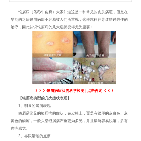
银屑病（俗称牛皮癣）大家知道这是一种常见的皮肤病证，但是在
早期的之后银屑病却不容易被人们所重视，这样就往往导致错过最佳的
治疗，因此认识银屑病的几大症状变得尤为重要！
》》》
银屑病症状需科学检测 | 点击咨询
《《《
【银屑病典型的几大症状表现】
1。明显的鳞屑表现
鳞屑是常见的银屑病的症状，在皮损上，覆盖有很厚的灰白色、灰
黄色的鳞屑，一般头部银屑病严重更为多见，并且鳞屑容易脱落，多有
瘙痒感觉。
2。界限清楚的点疹